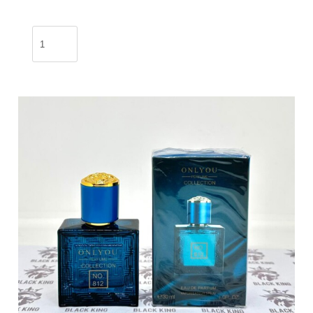
Perfume
IS
Passione
30ml
/
ZUK-
381
cantidad