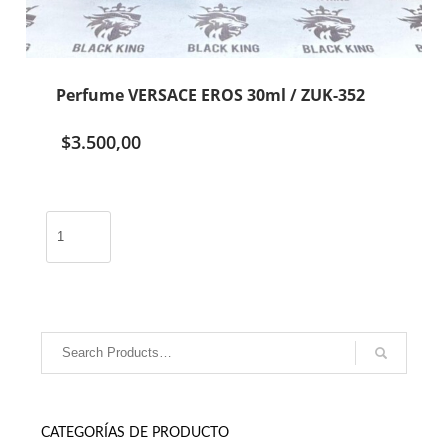
Perfume VERSACE EROS 30ml / ZUK-352
$
3.500,00
Perfume
VERSACE
EROS
30ml
/
ZUK-
352
cantidad
CATEGORÍAS DE PRODUCTO