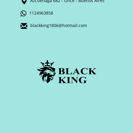
Azcuenaga 682 - Once - Buenos Aires
1124963858
blackking1806@hotmail.com