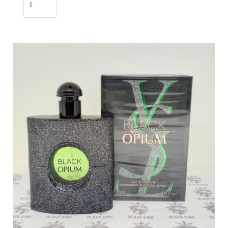
VERSACE
EROS
30ml
/
ZUK-
352
cantidad