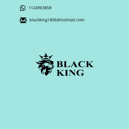
1124963858
blackking1806@hotmail.com