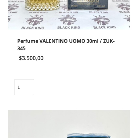
Perfume VALENTINO UOMO 30ml / ZUK-
345
$
3.500,00
Perfume
VALENTINO
UOMO
30ml
/
ZUK-
345
cantidad