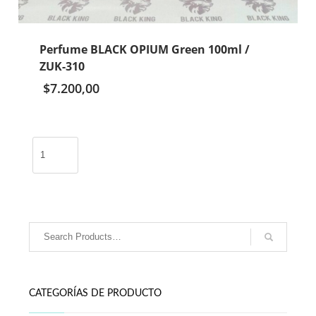
Perfume BLACK OPIUM Green 100ml /
ZUK-310
$
7.200,00
Perfume
BLACK
OPIUM
Green
100ml
/
ZUK-
310
cantidad
CATEGORÍAS DE PRODUCTO