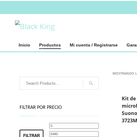
Inicio
Productos
Mi cuenta / Registrarse
Gara
MOSTRANDO L
Kit de
micro
FILTRAR POR PRECIO
Suono
3723
Precio
Precio
mínimo
máximo
FILTRAR