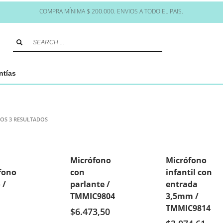
COMPRA MÍNIMA $ 200.000. ENVIOS A TODO EL PAIS.
ntías
OS 3 RESULTADOS
Micrófono
Micrófono
fono
con
infantil con
 /
parlante /
entrada
M
TMMIC9804
3,5mm /
TMMIC9814
$
6.473,50