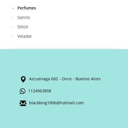
Perfumes
Sanrio
Stitch
Velador
Azcuenaga 682 - Once - Buenos Aires
1124963858
blackking1806@hotmail.com