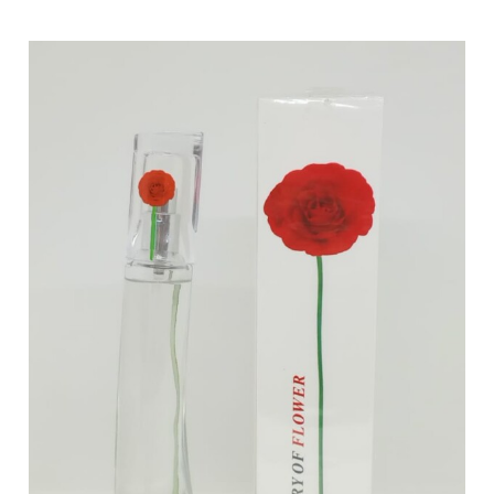
Green
100ml
/
ZUK-
310
cantidad