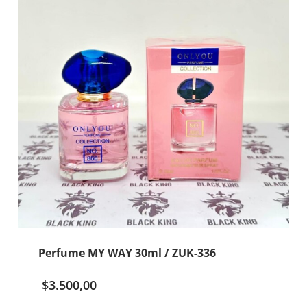
/
ZUK-
323
cantidad
Perfume MY WAY 30ml / ZUK-336
$
3.500,00