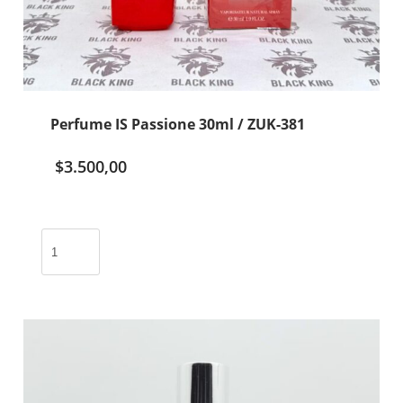
Perfume IS Passione 30ml / ZUK-381
$
3.500,00
Perfume
IS
Passione
30ml
/
ZUK-
381
cantidad