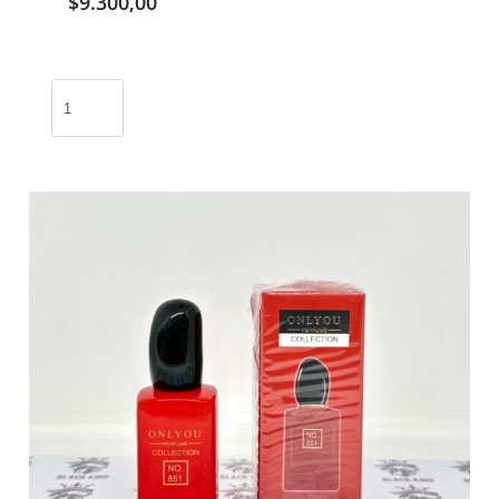
$
9.300,00
Perfume
MISS
DIOR
100ml
/
ZUK-
308
cantidad