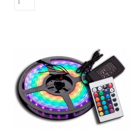
LED
3528
RGB
5m
con
silicona
/
BK-
221
cantidad