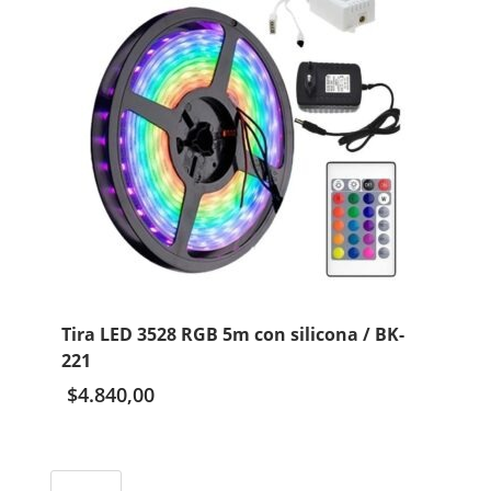
con
enchufe
/
SDD-
58
cantidad
Tira LED 3528 RGB 5m con silicona / BK-
221
$
4.840,00
Tira