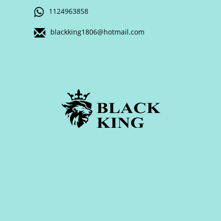
1124963858
blackking1806@hotmail.com