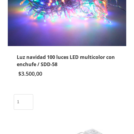
Luz navidad 100 luces LED multicolor con
enchufe / SDD-58
$
3.500,00
Luz
navidad
100
luces
LED
multicolor