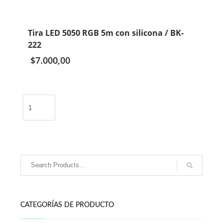
Tira LED 5050 RGB 5m con silicona / BK-
222
$
7.000,00
Tira
LED
5050
RGB
5m
con
silicona
/
BK-
222
CATEGORÍAS DE PRODUCTO
cantidad