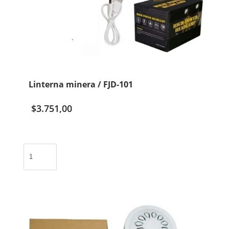
Linterna minera / FJD-101
$
3.751,00
Linterna
minera
/
FJD-
101
cantidad