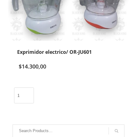
Exprimidor electrico/ OR-JU601
$
14.300,00
Exprimidor
electrico/
OR-
JU601
cantidad