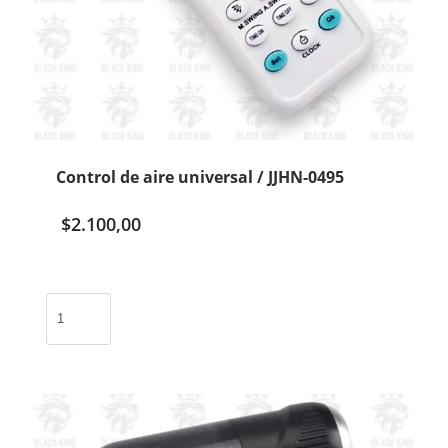
Control de aire universal / JJHN-0495
$
2.100,00
Control
de
aire
universal
/
JJHN-
0495