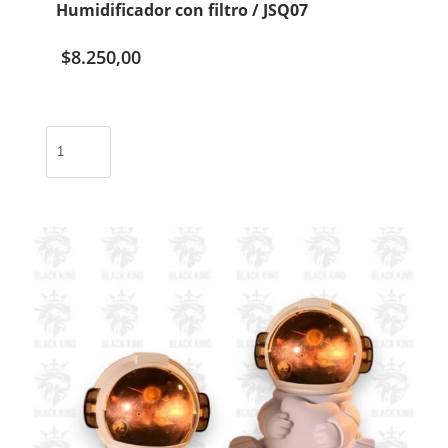
Humidificador con filtro / JSQ07
$
8.250,00
Humidificador
con
filtro
/
JSQ07
cantidad