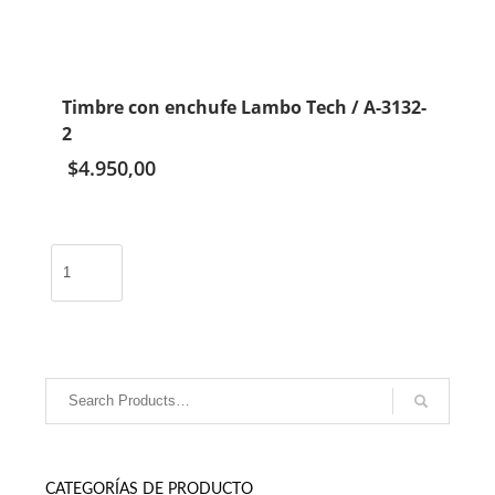
Timbre con enchufe Lambo Tech / A-3132-
2
$
4.950,00
Timbre
con
enchufe
Lambo
Tech
/
A-
3132-
2
cantidad
CATEGORÍAS DE PRODUCTO