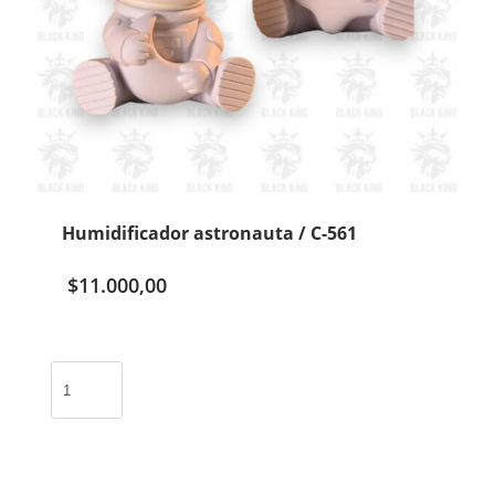
Humidificador astronauta / C-561
$
11.000,00
Humidificador
astronauta
/
C-
561
cantidad