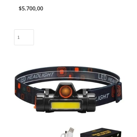
$
5.700,00
Smartwatch
D20
/
AC-
15414-
5
cantidad