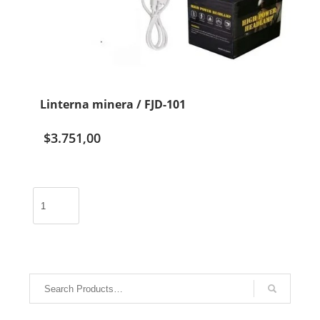
Linterna minera / FJD-101
$
3.751,00
Linterna
minera
/
FJD-
101
cantidad