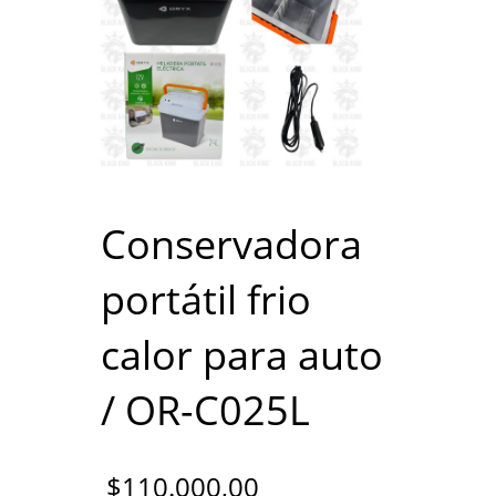
Conservadora
portátil frio
calor para auto
/ OR-C025L
$
110.000,00