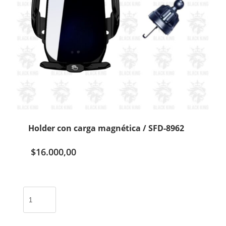
Holder con carga magnética / SFD-8962
$
16.000,00
Holder
con
carga
magnética