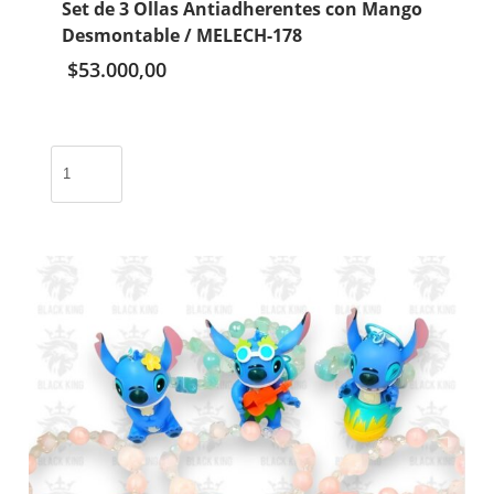
Set de 3 Ollas Antiadherentes con Mango
Desmontable / MELECH-178
$
53.000,00
Set
de
3
Ollas
Antiadherentes
con
Mango
Desmontable
/
MELECH-
178
cantidad