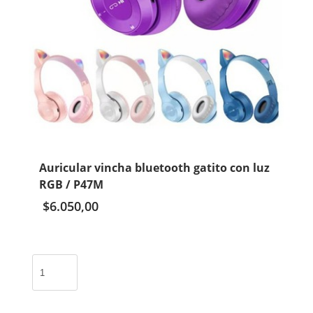
Auricular vincha bluetooth gatito con luz
RGB / P47M
$
6.050,00
Auricular
vincha
bluetooth
gatito