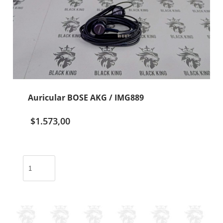
Auricular BOSE AKG / IMG889
$
1.573,00
Auricular
BOSE
AKG
/
IMG889
cantidad