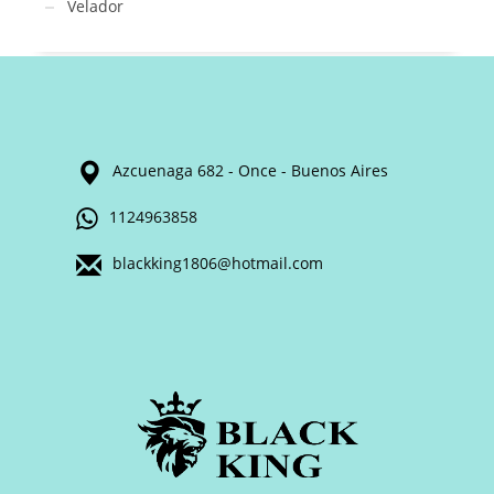
Velador
Azcuenaga 682 - Once - Buenos Aires
1124963858
blackking1806@hotmail.com