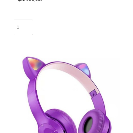
Auricular
bluetooth
F9-
5
/
F9-
5
cantidad