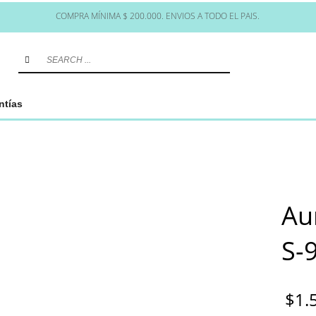
COMPRA MÍNIMA $ 200.000. ENVIOS A TODO EL PAIS.
ntías
Au
S-
$
1.