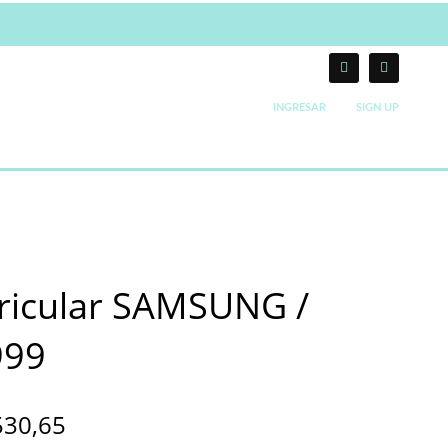
INGRESAR
SIGN UP
ricular SAMSUNG /
999
530,65