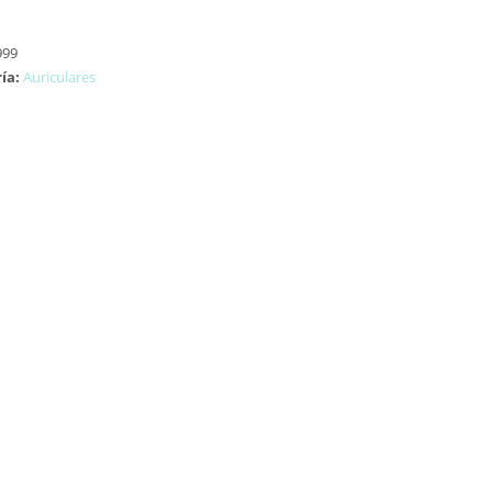
999
ía:
Auriculares