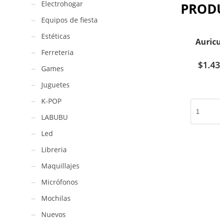
Electrohogar
PROD
Equipos de fiesta
Estéticas
Auricu
Ferreteria
$
1.43
Games
Juguetes
K-POP
Auricular
gatito
LABUBU
/
Led
BK-
DS20
Libreria
cantidad
Maquillajes
Micrófonos
Mochilas
Nuevos