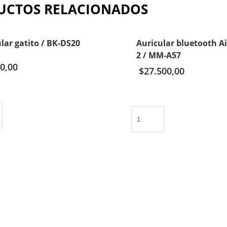
UCTOS RELACIONADOS
lar gatito / BK-DS20
Auricular bluetooth A
2 / MM-A57
0,00
$
27.500,00
Auricular
bluetooth
Airpods
2
/
MM-
A57
cantidad