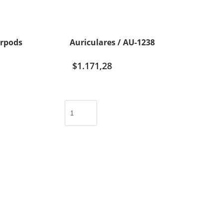
irpods
Auriculares / AU-1238
$
1.171,28
Auriculares
/
AU-
1238
cantidad