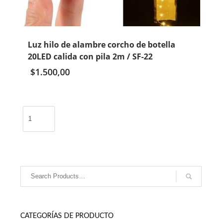
Luz hilo de alambre corcho de botella
20LED calida con pila 2m / SF-22
$
1.500,00
Luz
hilo
de
alambre
corcho
de
botella
20LED
calida
con
CATEGORÍAS DE PRODUCTO
pila