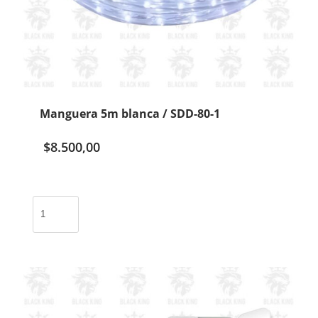
Manguera 5m blanca / SDD-80-1
$
8.500,00
Manguera
5m
blanca
/
SDD-
80-
1
cantidad