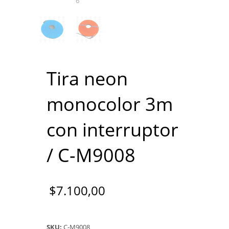
Tira neon
monocolor 3m
con interruptor
/ C-M9008
$
7.100,00
SKU:
C-M9008