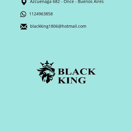
Azcuenaga 682 - Once - Buenos Aires
1124963858
blackking1806@hotmail.com