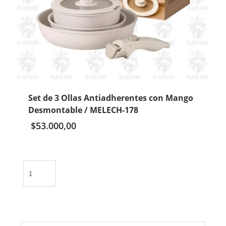
Set de 3 Ollas Antiadherentes con Mango
Desmontable / MELECH-178
$
53.000,00
Set
de
3
Ollas
Antiadherentes
con