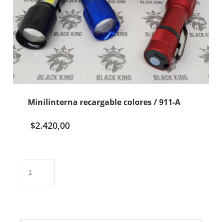
Minilinterna recargable colores / 911-A
$
2.420,00
Minilinterna
recargable
colores
/
911-
A