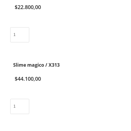
$
22.800,00
Slime
auto
24
unidades
/
X8611
Slime magico / X313
cantidad
$
44.100,00
Slime
magico
/
X313
cantidad