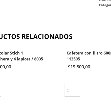
Categor
UCTOS RELACIONADOS
colar Stich 1
Cafetera con filtro 600
hera y 4 lapices / 8035
113505
000,00
$
19.800,00
Cafetera
con
filtro
600ml
/