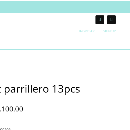
INGRESAR
SIGN UP
 parrillero 13pcs
.100,00
C0206