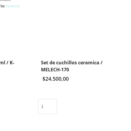
ía:
Nuevos
ml / K-
Set de cuchillos ceramica /
MELECH-170
$
24.500,00
Set
de
cuchillos
ceramica
/