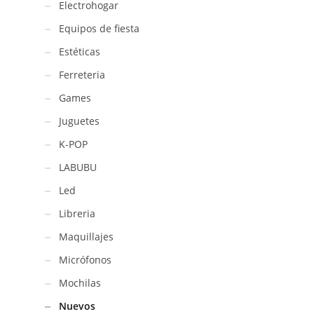
Electrohogar
y
4
Equipos de fiesta
lapices
Estéticas
/
8035
Ferreteria
cantidad
Games
Juguetes
K-POP
LABUBU
Led
Libreria
Maquillajes
Micrófonos
Mochilas
Nuevos