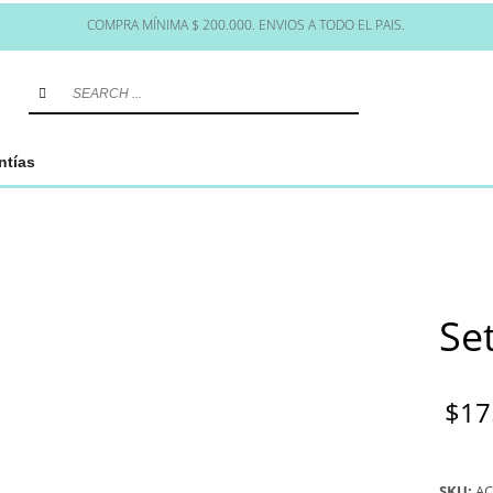
COMPRA MÍNIMA $ 200.000. ENVIOS A TODO EL PAIS.
ntías
Set
$
17
SKU:
AC