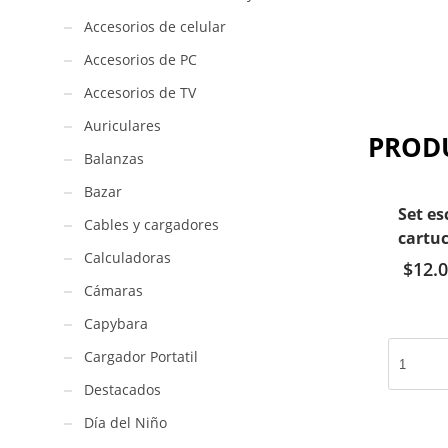
Accesorios de celular
Accesorios de PC
Accesorios de TV
Auriculares
PROD
Balanzas
Bazar
Set es
Cables y cargadores
cartuc
Calculadoras
$
12.
Cámaras
Capybara
Set
Cargador Portatil
escolar
Destacados
Stich
1
Día del Niño
cartuchera