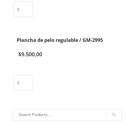
Patillera
cortador
de
pelo
trimmer
vintage
Plancha de pelo regulable / GM-2995
metal
con
$
9.500,00
pantalla
/
A-
01-
Plancha
104
de
cantidad
pelo
regulable
/
GM-
2995
cantidad