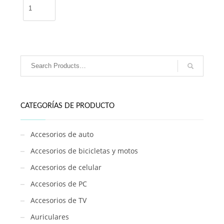
Marcador
doble
punta
48
unidades
/
ZOP-
317
cantidad
CATEGORÍAS DE PRODUCTO
Accesorios de auto
Accesorios de bicicletas y motos
Accesorios de celular
Accesorios de PC
Accesorios de TV
Auriculares