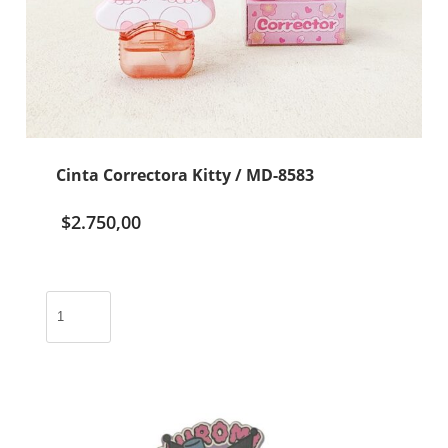
Cinta Correctora Kitty / MD-8583
$
2.750,00
Cinta
Correctora
Kitty
/
MD-
8583
cantidad