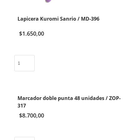
Lapicera Kuromi Sanrio / MD-396
$
1.650,00
Lapicera
Kuromi
Sanrio
/
MD-
396
Marcador doble punta 48 unidades / ZOP-
cantidad
317
$
8.700,00