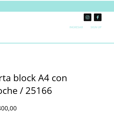
INGRESAR
SIGN UP
rta block A4 con
oche / 25166
800,00