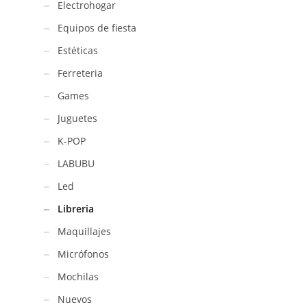
Electrohogar
MD-
8585
Equipos de fiesta
cantidad
Estéticas
Ferreteria
Games
Juguetes
K-POP
LABUBU
Led
Libreria
Maquillajes
Micrófonos
Mochilas
Nuevos