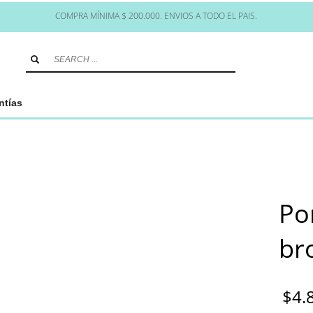
COMPRA MÍNIMA $ 200.000. ENVIOS A TODO EL PAIS.
ntías
Po
br
$
4.