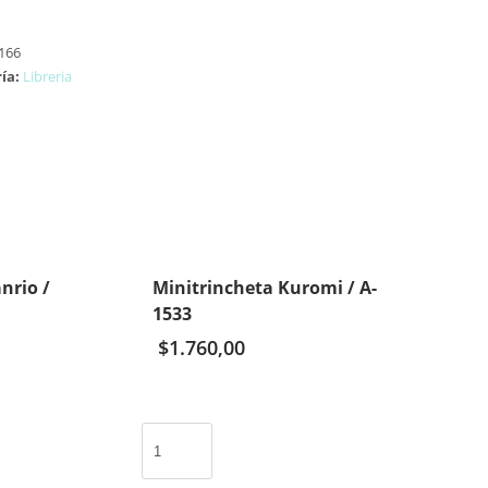
166
ía:
Libreria
nrio /
Minitrincheta Kuromi / A-
1533
$
1.760,00
Minitrincheta
Kuromi
/