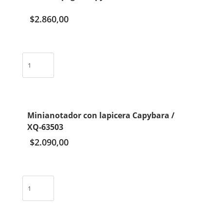
$
2.860,00
Cinta
de
pegar
Capybara
/
TG-
Minianotador con lapicera Capybara /
G9342
XQ-63503
cantidad
$
2.090,00
Minianotador
con
lapicera
Capybara