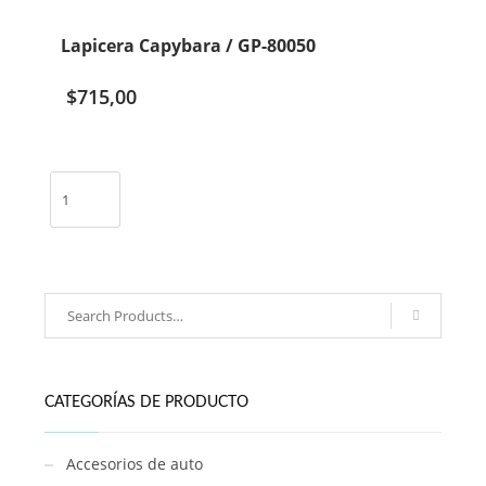
/
XQ-
Lapicera Capybara / GP-80050
63503
cantidad
$
715,00
Lapicera
Capybara
/
GP-
80050
cantidad
CATEGORÍAS DE PRODUCTO
Accesorios de auto