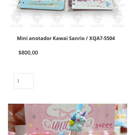
Mini anotador Kawai Sanrio / XQA7-5504
$
800,00
Mini
anotador
Kawai
Sanrio
/
XQA7-
5504
cantidad