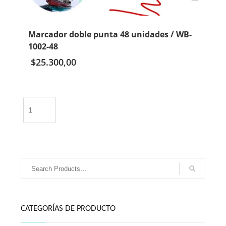
Marcador doble punta 48 unidades / WB-
1002-48
$
25.300,00
Marcador
doble
punta
48
unidades
/
WB-
1002-
48
cantidad
CATEGORÍAS DE PRODUCTO