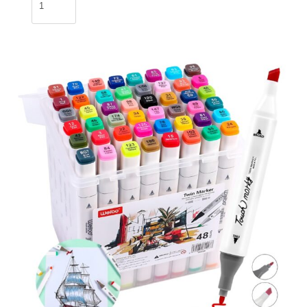
Unicornio
/
MD-
9539
cantidad