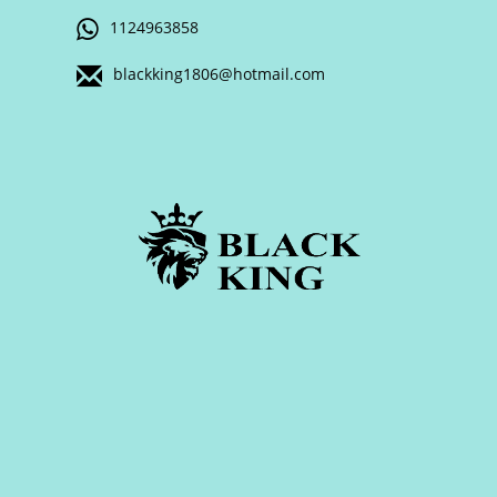
1124963858
blackking1806@hotmail.com