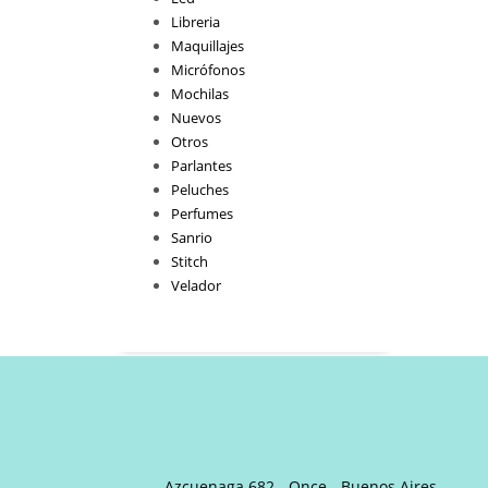
Libreria
Maquillajes
Micrófonos
Mochilas
Nuevos
Otros
Parlantes
Peluches
Perfumes
Sanrio
Stitch
Velador
Azcuenaga 682 - Once - Buenos Aires