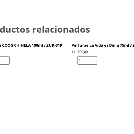
ductos relacionados
 COOG CHINELA 100ml / ZUK-319
Perfume La Vida es Bella 75ml /
$
11.500,00
e
Perfume
La
A
Vida
es
Bella
75ml
/
d
ZUK-
481
cantidad