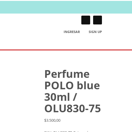
INGRESAR
SIGN UP
Perfume
POLO blue
30ml /
OLU830-75
$
3.500,00