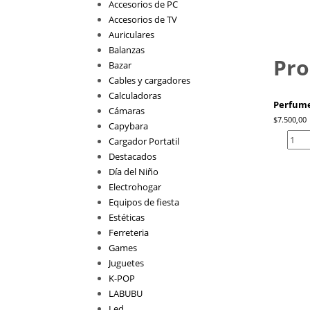
Accesorios de PC
Accesorios de TV
Auriculares
Balanzas
Pro
Bazar
Cables y cargadores
Calculadoras
Perfume
Cámaras
$
7.500,00
Capybara
Perfum
Cargador Portatil
COOG
Destacados
CHINEL
Día del Niño
100ml
Electrohogar
/
Equipos de fiesta
ZUK-
Estéticas
319
Ferreteria
cantida
Games
Juguetes
K-POP
LABUBU
Led