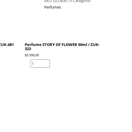
SKU:
OLU830-75
Categoría:
Perfumes
 ZUK-481
Perfume STORY OF FLOWER 50ml / ZUK-
323
$
5.500,00
Perfume
STORY
OF
FLOWER
50ml
/
ZUK-
323
cantidad