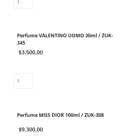
ONLY
YOU
861
30ml
/
Perfume VALENTINO UOMO 30ml / ZUK-
ZUK-
345
342
cantidad
$
3.500,00
Perfume
VALENTINO
UOMO
30ml
/
ZUK-
Perfume MISS DIOR 100ml / ZUK-308
345
cantidad
$
9.300,00