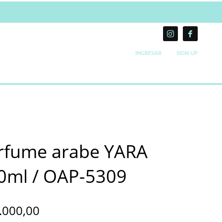
INGRESAR
SIGN UP
rfume arabe YARA
0ml / OAP-5309
.000,00