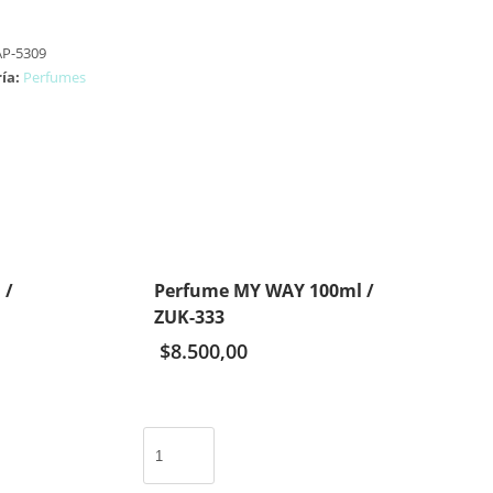
P-5309
ía:
Perfumes
 /
Perfume MY WAY 100ml /
ZUK-333
$
8.500,00
Perfume
MY
WAY