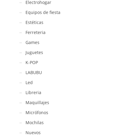
Electrohogar
100ml
/
Equipos de fiesta
ZUK-
Estéticas
308
cantidad
Ferreteria
Games
Juguetes
K-POP
LABUBU
Led
Libreria
Maquillajes
Micrófonos
Mochilas
Nuevos