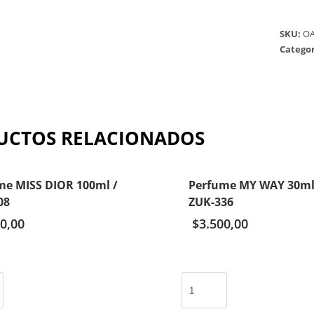
SKU:
OA
Categor
UCTOS RELACIONADOS
me MISS DIOR 100ml /
Perfume MY WAY 30ml
08
ZUK-336
0,00
$
3.500,00
Perfume
MY
WAY