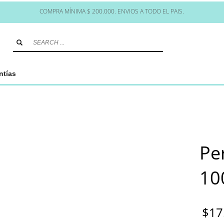
COMPRA MÍNIMA $ 200.000. ENVIOS A TODO EL PAIS.
ntías
Pe
10
$
17