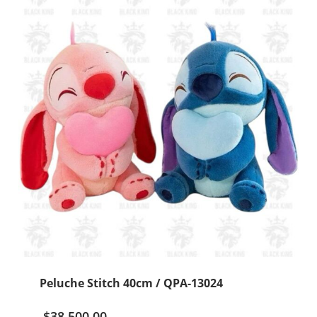
/
C-
1005
cantidad
Peluche Stitch 40cm / QPA-13024
$
38.500,00