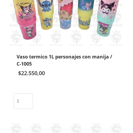
Vaso termico 1L personajes con manija /
C-1005
$
22.550,00
Vaso
termico
1L
personajes
con
manija