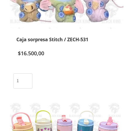
Caja sorpresa Stitch / ZECH-531
$
16.500,00
Caja
sorpresa
Stitch
/
ZECH-
531
cantidad