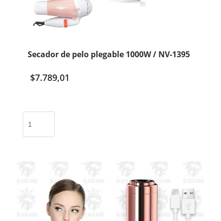
Secador de pelo plegable 1000W / NV-1395
$
7.789,01
Secador
de
pelo
plegable
1000W
/
NV-
1395
cantidad