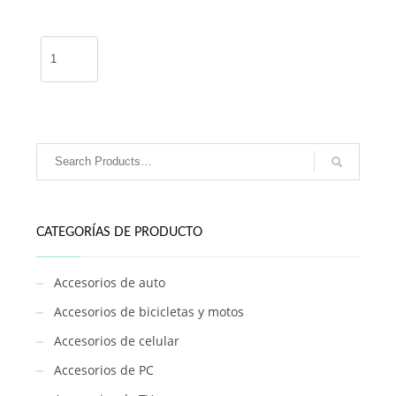
Cortador
de
pelo
2
en
1
/
SK-
797
cantidad
CATEGORÍAS DE PRODUCTO
Accesorios de auto
Accesorios de bicicletas y motos
Accesorios de celular
Accesorios de PC