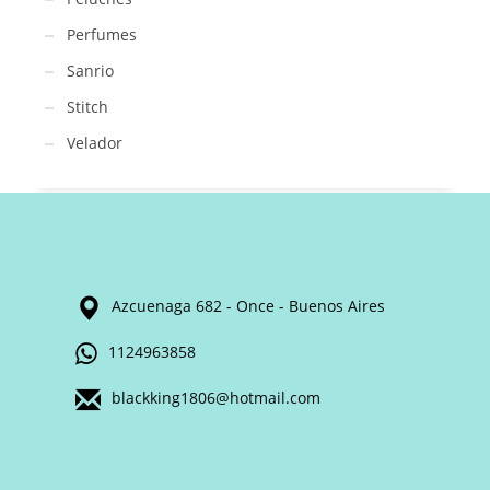
Perfumes
Sanrio
Stitch
Velador
Azcuenaga 682 - Once - Buenos Aires
1124963858
blackking1806@hotmail.com