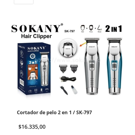
/
BX-
3012
cantidad
Cortador de pelo 2 en 1 / SK-797
$
16.335,00