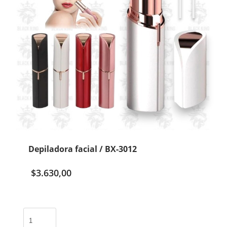
Depiladora facial / BX-3012
$
3.630,00
Depiladora
facial