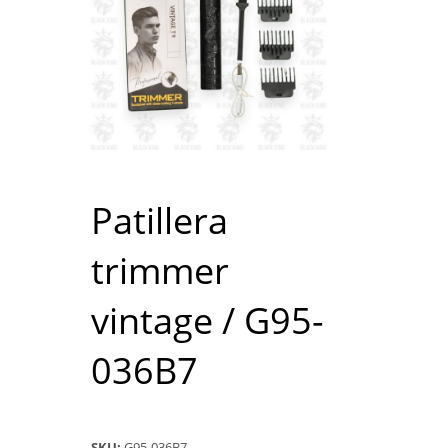
Patillera
trimmer
vintage / G95-
036B7
SKU:
G95-036B7