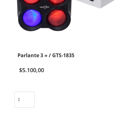
Parlante 3 » / GTS-1835
$
5.100,00
Parlante
3
"
/
GTS-
1835
cantidad