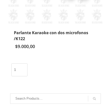
Parlante Karaoke con dos microfonos
/K122
$
9.000,00
Parlante
Karaoke
con
dos
microfonos
/K122
cantidad