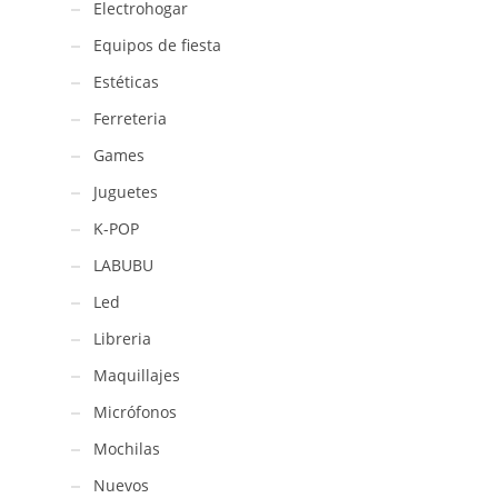
Electrohogar
carga
inalambrica
Equipos de fiesta
16cm
Estéticas
/
G63
Ferreteria
cantidad
Games
Juguetes
K-POP
LABUBU
Led
Libreria
Maquillajes
Micrófonos
Mochilas
Nuevos