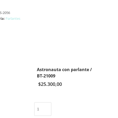
S-2056
ía:
Parlantes
Astronauta con parlante /
BT-21009
$
25.300,00
Astronauta
con
parlante