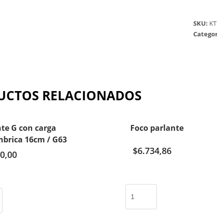
SKU:
KT
Categor
UCTOS RELACIONADOS
te G con carga
Foco parlante
mbrica 16cm / G63
$
6.734,86
0,00
Foco
parlante
cantidad