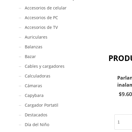
Accesorios de celular
Accesorios de PC
Accesorios de TV
Auriculares
Balanzas
PROD
Bazar
Cables y cargadores
Calculadoras
Parlan
inala
Cámaras
$
9.60
Capybara
Cargador Portatil
Destacados
Parlante
G
Día del Niño
con