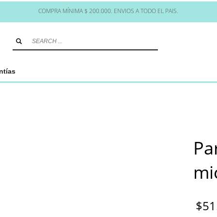
COMPRA MÍNIMA $ 200.000. ENVIOS A TODO EL PAIS.
ntías
Pa
mi
$
51