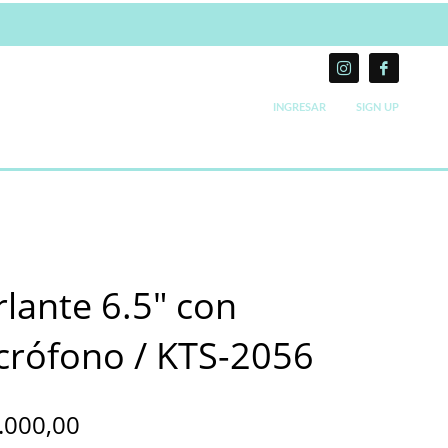
INGRESAR
SIGN UP
rlante 6.5″ con
crófono / KTS-2056
.000,00