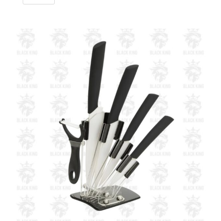
Stitch
/
AG-
20
cantidad