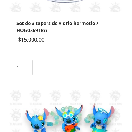
Set de 3 tapers de vidrio hermetio /
HOG0369TRA
$
15.000,00
Set
de
3
tapers
de
vidrio
hermetio
/
HOG0369TRA
cantidad