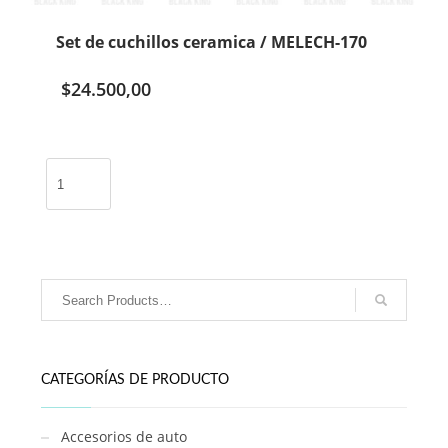
Set de cuchillos ceramica / MELECH-170
$
24.500,00
Set
de
cuchillos
ceramica
/
MELECH-
170
cantidad
CATEGORÍAS DE PRODUCTO
Accesorios de auto