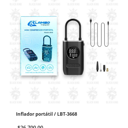
710
cantidad
Inflador portátil / LBT-3668
$
26.700,00