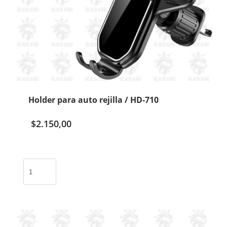
Holder para auto rejilla / HD-710
$
2.150,00
Holder
para
auto
rejilla
/
HD-