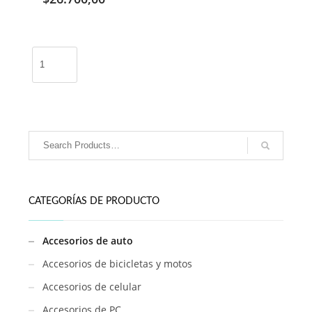
Inflador
portátil
/
LBT-
3668
cantidad
CATEGORÍAS DE PRODUCTO
Accesorios de auto
Accesorios de bicicletas y motos
Accesorios de celular
Accesorios de PC