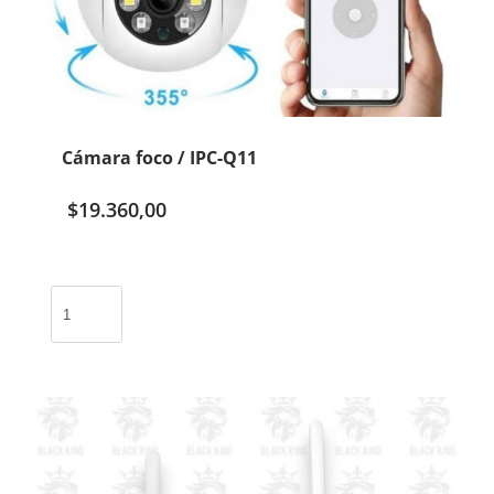
Cámara foco / IPC-Q11
$
19.360,00
Cámara
foco
/
IPC-
Q11
cantidad