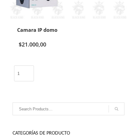
Camara IP domo
$
21.000,00
Camara
IP
domo
cantidad
CATEGORÍAS DE PRODUCTO