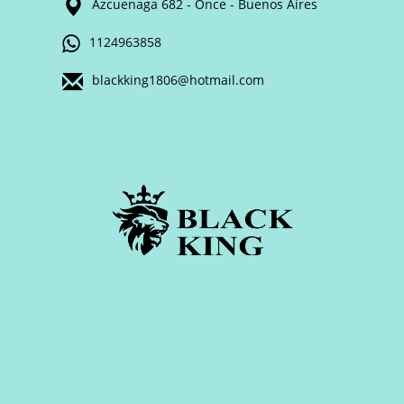
Azcuenaga 682 - Once - Buenos Aires
1124963858
blackking1806@hotmail.com