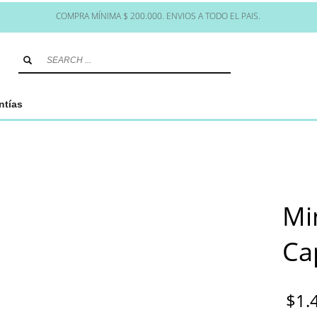
COMPRA MÍNIMA $ 200.000. ENVIOS A TODO EL PAIS.
ntías
Mi
Ca
$
1.