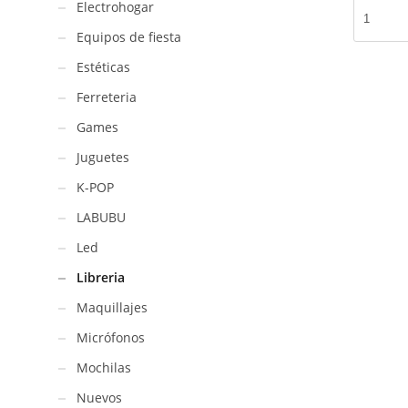
Goma
Electrohogar
de
Equipos de fiesta
borrar
Unicornio
Estéticas
/
Ferreteria
S-
6706
Games
cantidad
Juguetes
K-POP
LABUBU
Led
Libreria
Maquillajes
Micrófonos
Mochilas
Nuevos