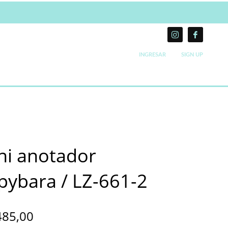
INGRESAR
SIGN UP
ni anotador
pybara / LZ-661-2
485,00