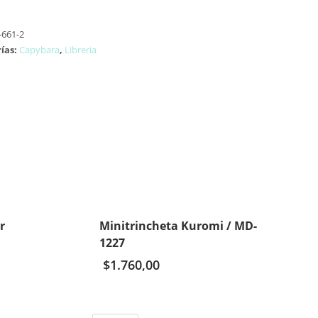
-661-2
ías:
Capybara
,
Libreria
r
Minitrincheta Kuromi / MD-
1227
$
1.760,00