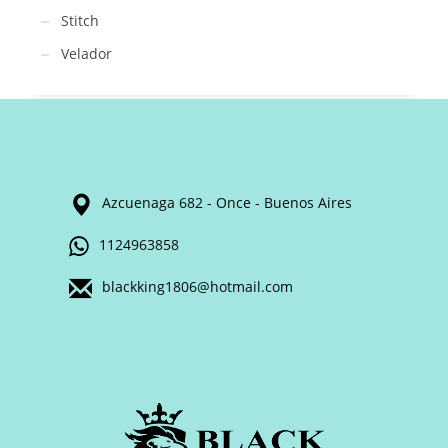
Stitch
Velador
Azcuenaga 682 - Once - Buenos Aires
1124963858
blackking1806@hotmail.com