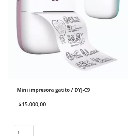
Mini impresora gatito / DYJ-C9
$
15.000,00
Mini
impresora