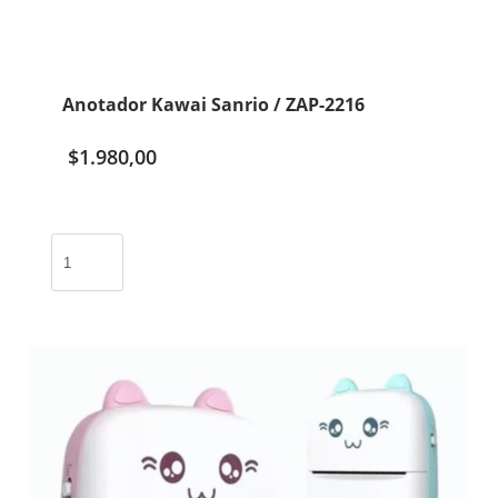
Anotador Kawai Sanrio / ZAP-2216
$
1.980,00
Anotador
Kawai
Sanrio
/
ZAP-
2216
cantidad