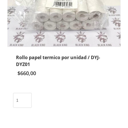
Rollo papel termico por unidad / DYJ-
DYZ01
$
660,00
Rollo
papel
termico
por
unidad
/