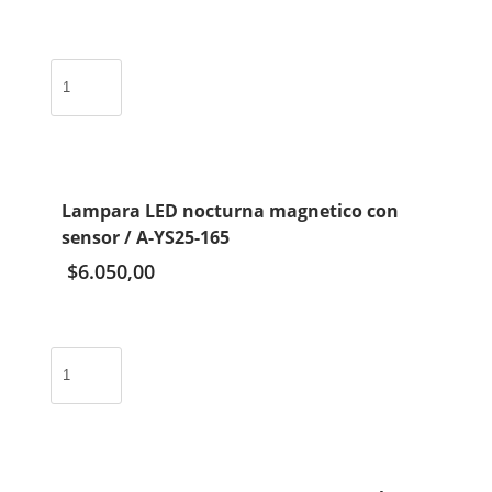
Lampar
Led
con
linterna
y
panel
Lampara LED nocturna magnetico con
solar
sensor / A-YS25-165
/
HB-
$
6.050,00
6609
cantidad
Lampara
LED
nocturna
magnetico
con
sensor