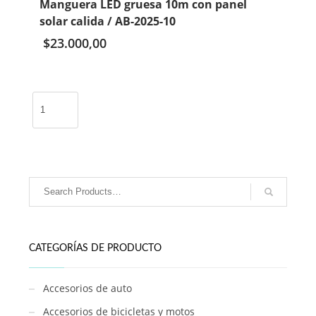
Manguera LED gruesa 10m con panel
/
solar calida / AB-2025-10
A-
YS25-
$
23.000,00
165
cantidad
Manguera
LED
gruesa
10m
con
panel
solar
calida
/
AB-
CATEGORÍAS DE PRODUCTO
2025-
10
cantidad
Accesorios de auto
Accesorios de bicicletas y motos