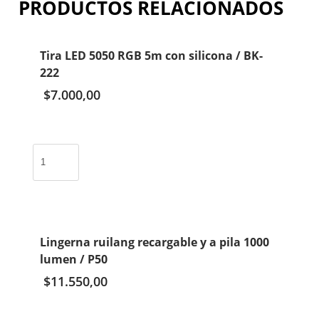
PRODUCTOS RELACIONADOS
Tira LED 5050 RGB 5m con silicona / BK-
222
$
7.000,00
Tira
LED
5050
RGB
5m
con
Lingerna ruilang recargable y a pila 1000
silicona
lumen / P50
/
BK-
$
11.550,00
222
cantidad