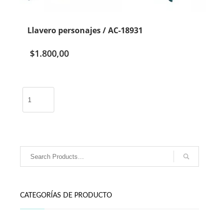
Llavero personajes / AC-18931
$
1.800,00
Llavero
personajes
/
AC-
18931
cantidad
CATEGORÍAS DE PRODUCTO