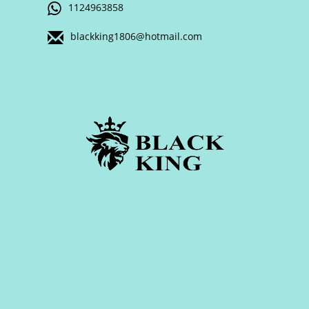
1124963858
blackking1806@hotmail.com