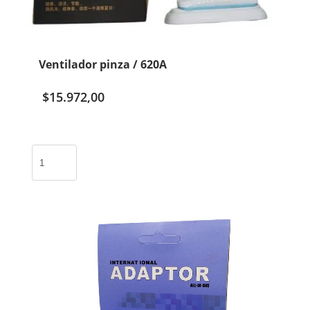
Ventilador pinza / 620A
$
15.972,00
Ventilador
pinza
/
620A
cantidad