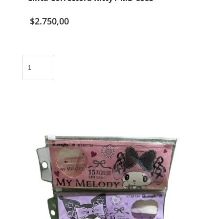
$
2.750,00
Cinta
Correctora
Kitty
/
MD-
8583
cantidad