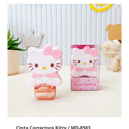
MD-
71095
cantidad
Cinta Correctora Kitty / MD-8583