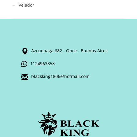
Velador
Azcuenaga 682 - Once - Buenos Aires
1124963858
blackking1806@hotmail.com