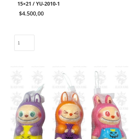
15×21 / YU-2010-1
$
4.500,00
Cuaderno
rayado
con
calculadora
Labubu
15x21
/
YU-
2010-
1
cantidad