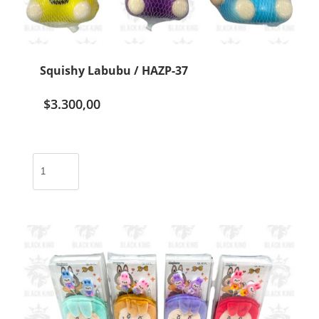
Squishy Labubu / HAZP-37
$
3.300,00
Squishy
Labubu
/
HAZP-
37
cantidad