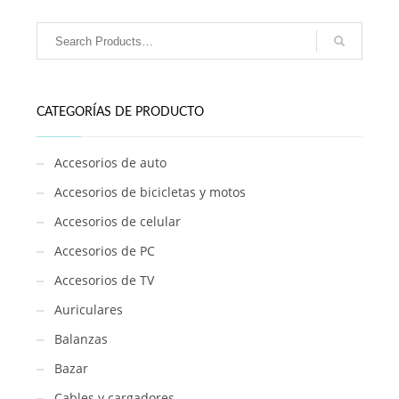
(solo
rosa)
/
YW2263
cantidad
CATEGORÍAS DE PRODUCTO
Accesorios de auto
Accesorios de bicicletas y motos
Accesorios de celular
Accesorios de PC
Accesorios de TV
Auriculares
Balanzas
Bazar
Cables y cargadores