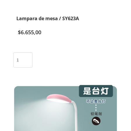
sacapunta
/
XJD-
Lampara de mesa / SY623A
02
cantidad
$
6.655,00
Lampara
de
mesa
/
SY623A
cantidad