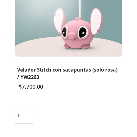
Velador Stitch con sacapuntas (solo rosa)
/ YW2263
$
7.700,00
Velador
Stitch
con
sacapuntas