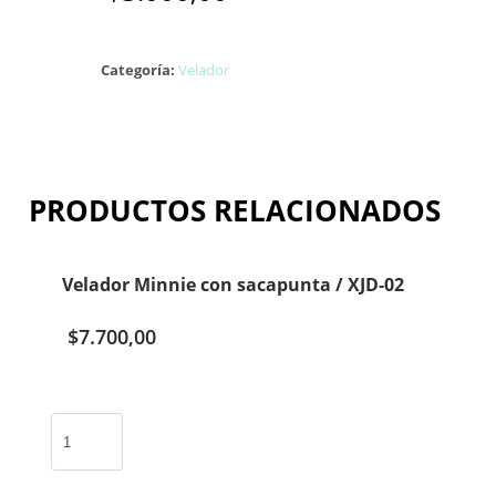
Categoría:
Velador
PRODUCTOS RELACIONADOS
Velador Minnie con sacapunta / XJD-02
$
7.700,00
Velador
Minnie
con