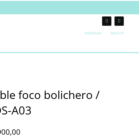
INGRESAR
SIGN UP
ble foco bolichero /
S-A03
900,00