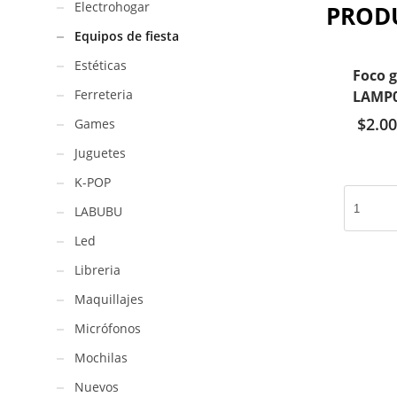
Electrohogar
PROD
Equipos de fiesta
Estéticas
Foco g
Ferreteria
LAMP
$
2.00
Games
Juguetes
K-POP
Foco
LABUBU
giratorio
comun
Led
/
Libreria
LAMP001
cantidad
Maquillajes
Micrófonos
Mochilas
Nuevos