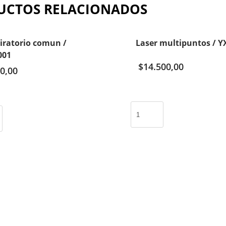
UCTOS RELACIONADOS
iratorio comun /
Laser multipuntos / Y
001
$
14.500,00
0,00
Laser
multipuntos
/
YX-
09
cantidad