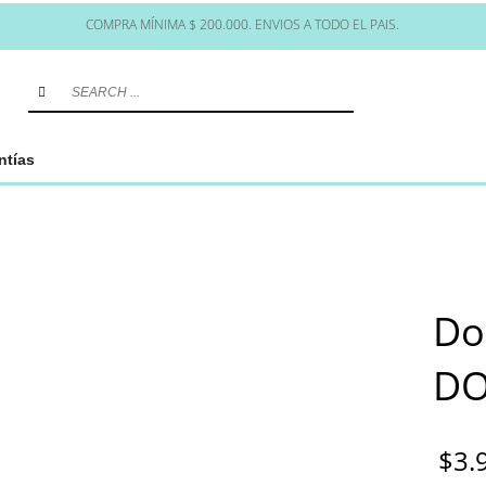
COMPRA MÍNIMA $ 200.000. ENVIOS A TODO EL PAIS.
ntías
Do
DO
$
3.