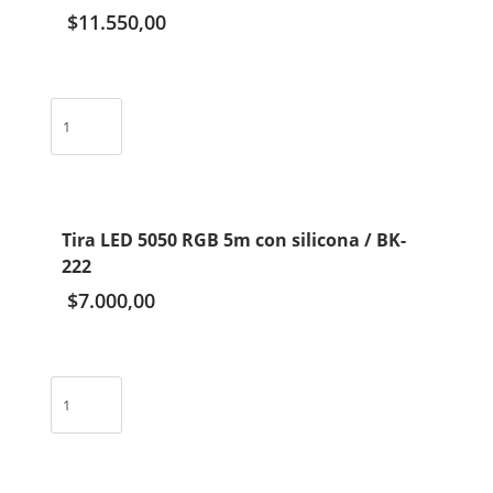
$
11.550,00
HH-
60
cantidad
Lingerna
ruilang
recargable
y
a
pila
Tira LED 5050 RGB 5m con silicona / BK-
1000
222
lumen
$
7.000,00
/
P50
cantidad
Tira
LED
5050
RGB
5m