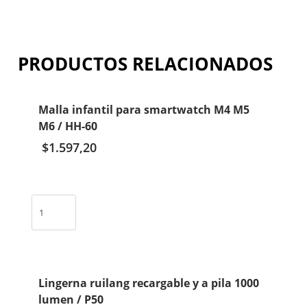
PRODUCTOS RELACIONADOS
Malla infantil para smartwatch M4 M5
M6 / HH-60
$
1.597,20
Malla
infantil
para
smartwatch
M4
M5
Lingerna ruilang recargable y a pila 1000
M6
lumen / P50
/