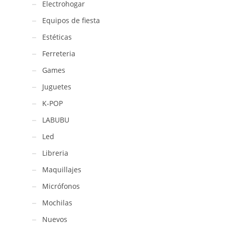
Electrohogar
/
A-
Equipos de fiesta
599-
Estéticas
2
cantidad
Ferreteria
Games
Juguetes
K-POP
LABUBU
Led
Libreria
Maquillajes
Micrófonos
Mochilas
Nuevos