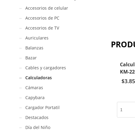
Accesorios de celular
Accesorios de PC
Accesorios de TV
Auriculares
PROD
Balanzas
Bazar
Calcu
Cables y cargadores
KM-224
Calculadoras
$
3.85
Cámaras
Capybara
Calculadora
Cargador Portatil
Kuromi
Destacados
Sanrio
KM-
Día del Niño
224