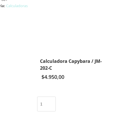
ía:
Calculadoras
Calculadora Capybara / JM-
202-C
$
4.950,00
Calculadora
Capybara
/
JM-
202-