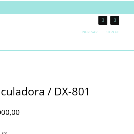
INGRESAR
SIGN UP
lculadora / DX-801
000,00
-801