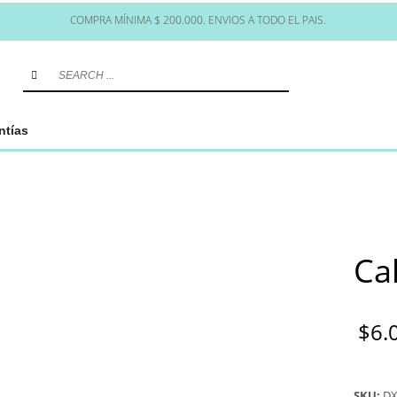
COMPRA MÍNIMA $ 200.000. ENVIOS A TODO EL PAIS.
ntías
Ca
$
6.
SKU:
DX