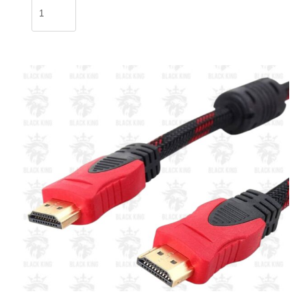
Cable
USB
Lightning
Iphone
2m
Apple
/
XO-
9965
cantidad