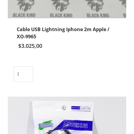
Cable USB Lightning Iphone 2m Apple /
XO-9965
$
3.025,00
Cable
USB
Lightning
Iphone
2m
Apple
/
XO-
9965
cantidad