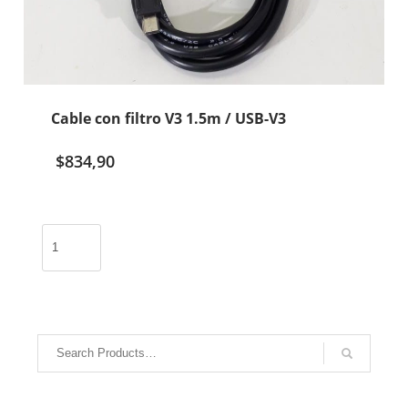
Cable con filtro V3 1.5m / USB-V3
$
834,90
Cable
con
filtro
V3
1.5m
/
USB-
V3
cantidad