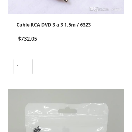
Cable RCA DVD 3 a 3 1.5m / 6323
$
732,05
Cable
RCA
DVD
3
a
3
1.5m
/
6323
cantidad