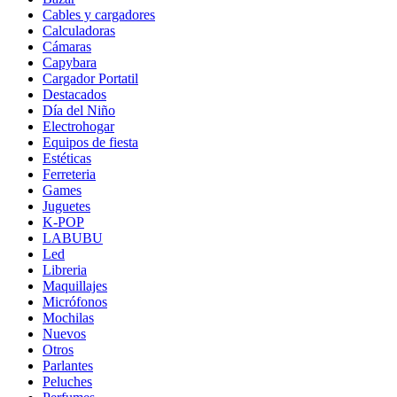
Cables y cargadores
Calculadoras
Cámaras
Capybara
Cargador Portatil
Destacados
Día del Niño
Electrohogar
Equipos de fiesta
Estéticas
Ferreteria
Games
Juguetes
K-POP
LABUBU
Led
Libreria
Maquillajes
Micrófonos
Mochilas
Nuevos
Otros
Parlantes
Peluches