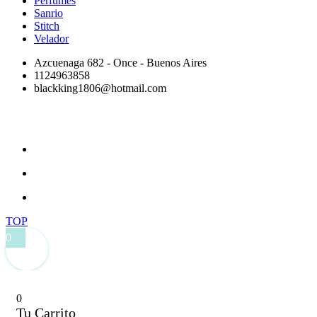
Perfumes
Sanrio
Stitch
Velador
Azcuenaga 682 - Once - Buenos Aires
1124963858
blackking1806@hotmail.com
TOP
0
0
Tu Carrito