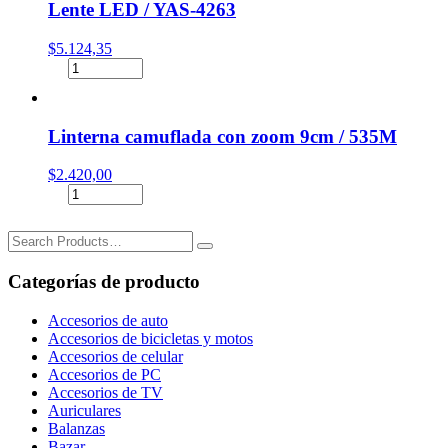
Lente LED / YAS-4263
5m
con
silicona
$
5.124,35
/
Lente
BK-
LED
222
/
cantidad
YAS-
Linterna camuflada con zoom 9cm / 535M
4263
cantidad
$
2.420,00
Linterna
camuflada
con
Search
zoom
for:
9cm
Categorías de producto
/
535M
cantidad
Accesorios de auto
Accesorios de bicicletas y motos
Accesorios de celular
Accesorios de PC
Accesorios de TV
Auriculares
Balanzas
Bazar