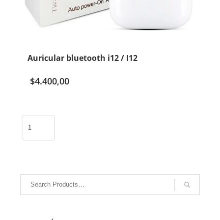
Auricular bluetooth i12 / I12
$
4.400,00
Auricular
bluetooth
i12
/
I12
cantidad