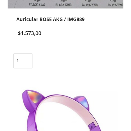
Auricular BOSE AKG / IMG889
$
1.573,00
Auricular
BOSE
AKG
/
IMG889
cantidad