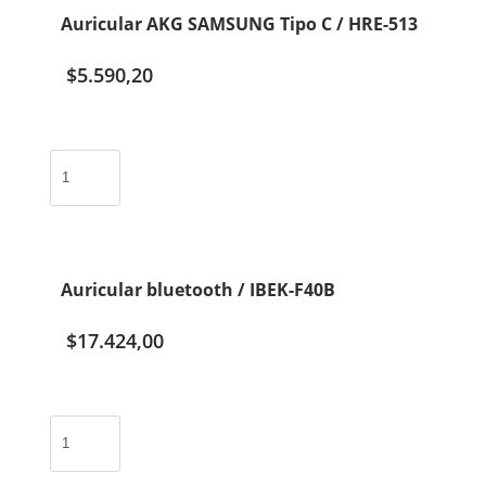
cantidad
Auricular AKG SAMSUNG Tipo C / HRE-513
$
5.590,20
Auricular
AKG
SAMSUNG
Tipo
C
/
Auricular bluetooth / IBEK-F40B
HRE-
513
$
17.424,00
cantidad
Auricular
bluetooth
/