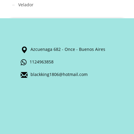
Velador
Azcuenaga 682 - Once - Buenos Aires
1124963858
blackking1806@hotmail.com