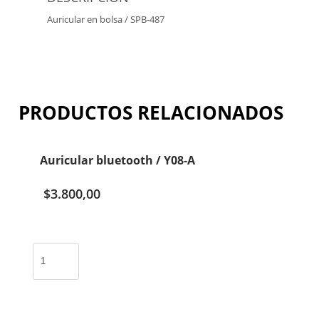
Auricular en bolsa / SPB-487
PRODUCTOS RELACIONADOS
Auricular bluetooth / Y08-A
$
3.800,00
Auricular
bluetooth
/
Y08-
A