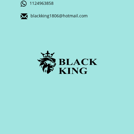
1124963858
blackking1806@hotmail.com