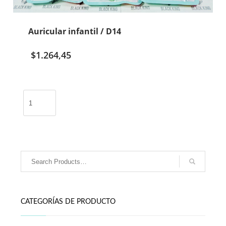
Auricular infantil / D14
$
1.264,45
Auricular
infantil
/
D14
cantidad
CATEGORÍAS DE PRODUCTO