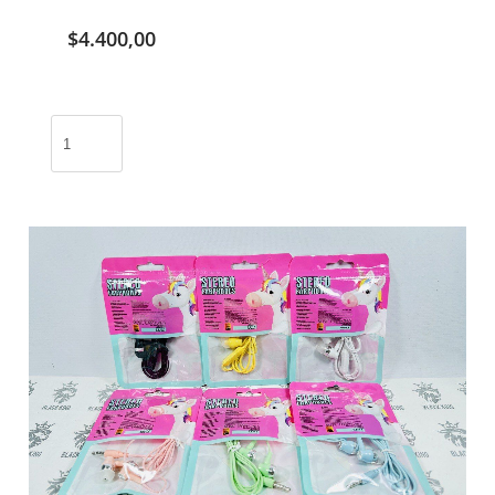
$
4.400,00
Auricular
bluetooth
i12
/
I12
cantidad